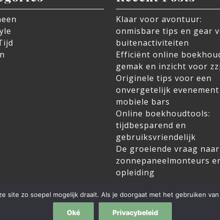
meen
Klaar voor avontuur:
yle
onmisbare tips en gear 
Tijd
buitenactiviteiten
n
Efficiënt online boekhou
gemak en inzicht voor zz
Originele tips voor een
onvergetelijk evenement
mobiele bars
Online boekhoudtools:
tijdbesparend en
gebruiksvriendelijk
De groeiende vraag naar
zonnepaneelmonteurs e
opleiding
 site zo soepel mogelijk draait. Als je doorgaat met het gebruiken van 
Blog WordPress Theme
By Ovation Themes
Oké
Privacybeleid