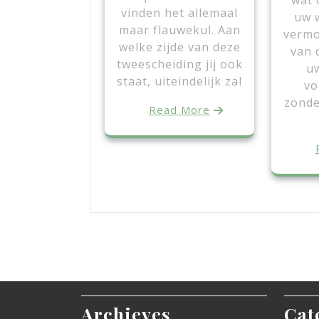
wat 
vinden het allemaal
uw 
maar flauwekul. Aan
vermo
welke zijde van deze
van 
tweescheiding jij ook
uw
staat, uiteindelijk zal
vo
zonde
Read More
Archieves
Cat