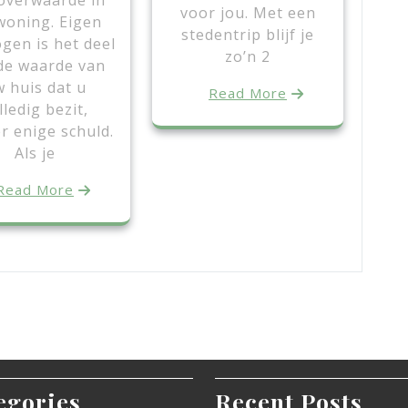
overwaarde in
voor jou. Met een
woning. Eigen
stedentrip blijf je
gen is het deel
zo’n 2
de waarde van
 huis dat u
Read More
lledig bezit,
r enige schuld.
Als je
Read More
egories
Recent Posts