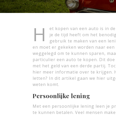
H
et kopen van een auto is in d
je de tijd heeft om het benodi
gebruik te maken van een leni
en moet er gekeken worden naar een
weggelegd om te kunnen sparen, maar
particulier een auto te kopen. Dit doe 
met het geld van een derde partij. Toc
hier meer informatie over te krijgen.
letten? In dit artikel gaan we hier uitg
weten komt.
Persoonlijke lening
Met een persoonlijke lening leen je p
te kunnen betalen. Veel mensen maken