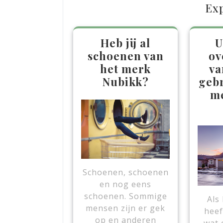
Ex
Heb jij al
U
schoenen van
ov
het merk
va
Nubikk?
geb
me
Schoenen, schoenen
en nog eens
schoenen. Sommige
Als
mensen zijn er gek
heef
op en anderen