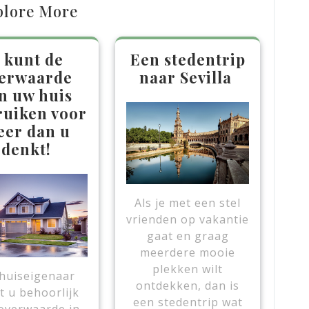
plore More
 kunt de
Een stedentrip
erwaarde
naar Sevilla
n uw huis
ruiken voor
er dan u
denkt!
Als je met een stel
vrienden op vakantie
gaat en graag
meerdere mooie
plekken wilt
 huiseigenaar
ontdekken, dan is
t u behoorlijk
een stedentrip wat