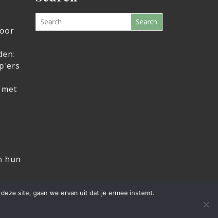
Search
voor
den:
p'ers
 met
n hun
deze site, gaan we ervan uit dat je ermee instemt.