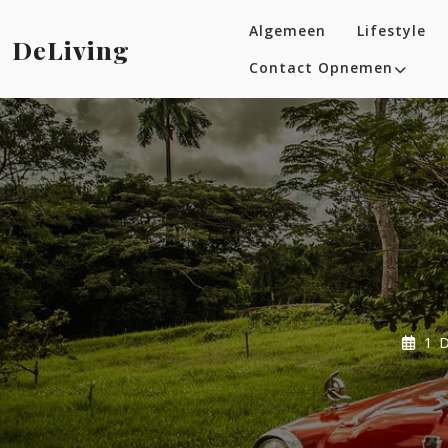
Skip
Algemeen
Lifestyle
to
DeLiving
content
Contact Opnemen
1 