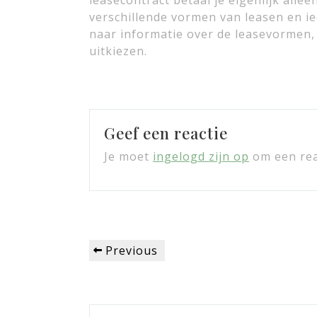
leasecontract betaal je eigenlijk alle
verschillende vormen van leasen en ie
naar informatie over de leasevormen, 
uitkiezen.
Geef een reactie
Je moet
ingelogd zijn op
om een reac
Bericht
Previous
Previous
navigatie
Post