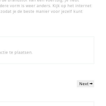
en de brandstof van een voertuig. Je hebt
dere vorm is weer anders. Kijk op het internet
zodat je de beste manier voor jezelf kunt
tie te plaatsen.
Next
Next
Post