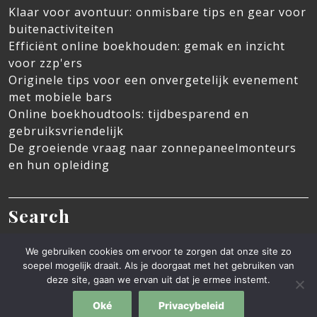
Klaar voor avontuur: onmisbare tips en gear voor
buitenactiviteiten
Efficiënt online boekhouden: gemak en inzicht
voor zzp'ers
Originele tips voor een onvergetelijk evenement
met mobiele bars
Online boekhoudtools: tijdbesparend en
gebruiksvriendelijk
De groeiende vraag naar zonnepaneelmonteurs
en hun opleiding
Search
Search
We gebruiken cookies om ervoor te zorgen dat onze site zo
soepel mogelijk draait. Als je doorgaat met het gebruiken van
deze site, gaan we ervan uit dat je ermee instemt.
Blog WordPress Theme
By Ovation Themes
Oké
Privacybeleid