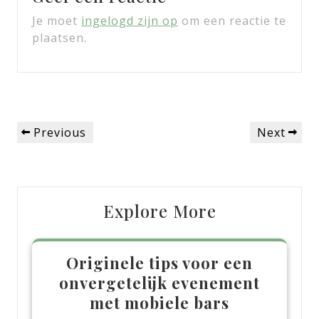
Je moet
ingelogd zijn op
om een reactie te
plaatsen.
Bericht
Previous
Next
Previous
Next
navigatie
Post
Post
Explore More
Originele tips voor een
onvergetelijk evenement
met mobiele bars