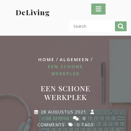
Skip
to
DeLiving
content
/
/
HOME
ALGEMEEN
EEN SCHONE
WERKPLEK
EEN SCHONE
WERKPLEK
28 AUGUSTUS 2021
DE LIVING
0
COMMENTS
0 TAGS