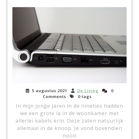
5 augustus 2021
De Living
0
Comments
0 tags
In mijn jonge jaren in de nineties hadden
we een grote la in de woonkamer met
allerlei kabels erin. Deze zaten natuurlijk
allemaal in de knoop. Je vond bovendien
nooit