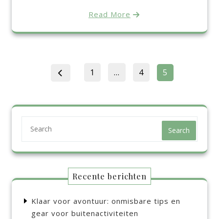
Read More
Berichten
Page
Page
Page
1
…
4
5
paginering
Search
Recente berichten
Klaar voor avontuur: onmisbare tips en
gear voor buitenactiviteiten