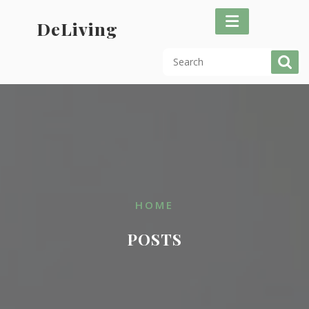
Skip
to
DeLiving
content
HOME
POSTS