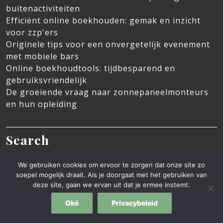
buitenactiviteiten
Efficiënt online boekhouden: gemak en inzicht
voor zzp'ers
Originele tips voor een onvergetelijk evenement
met mobiele bars
Online boekhoudtools: tijdbesparend en
gebruiksvriendelijk
De groeiende vraag naar zonnepaneelmonteurs
en hun opleiding
Search
Search
We gebruiken cookies om ervoor te zorgen dat onze site zo
soepel mogelijk draait. Als je doorgaat met het gebruiken van
deze site, gaan we ervan uit dat je ermee instemt.
Blog WordPress Theme
By Ovation Themes
Oké
Privacybeleid